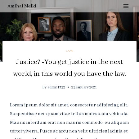
Skip
Amihai Melki
to
content
LAW
Justice? -You get justice in the next
world, in this world you have the law.
By
admin1732
23 January 2021
Lorem ipsum dolor sit amet, consectetur adipiscing elit.
Suspendisse nec quam vitae tellus malesuada vehicula.
Mauris interdum erat non mauris commodo, eu aliquam
tortor viverra. Fusce ac arcu non velit ultricies lacinia et