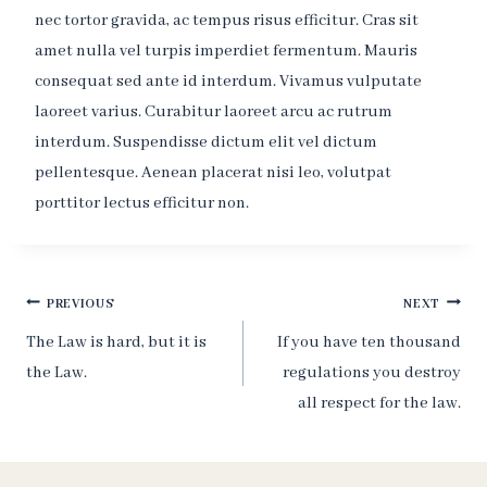
nec tortor gravida, ac tempus risus efficitur. Cras sit
amet nulla vel turpis imperdiet fermentum. Mauris
consequat sed ante id interdum. Vivamus vulputate
laoreet varius. Curabitur laoreet arcu ac rutrum
interdum. Suspendisse dictum elit vel dictum
pellentesque. Aenean placerat nisi leo, volutpat
porttitor lectus efficitur non.
Post
PREVIOUS
NEXT
navigation
The Law is hard, but it is
If you have ten thousand
the Law.
regulations you destroy
all respect for the law.